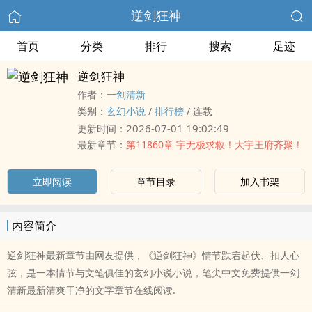
逆剑狂神
首页
分类
排行
搜索
足迹
逆剑狂神
作者：
一剑清新
类别：
玄幻小说
/
排行榜
/
连载
2026-07-01 19:02:49
更新时间：
最新章节：
第11860章 宇无极求救！大宇王府齐聚！
立即阅读
章节目录
加入书架
内容简介
逆剑狂神最新章节由网友提供，《逆剑狂神》情节跌宕起伏、扣人心
弦，是一本情节与文笔俱佳的玄幻小说小说，笔尖中文免费提供一剑
清新最新清爽干净的文字章节在线阅读.