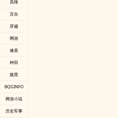
‌‌​高​辣​­​
百合
穿越
网游
修真
种田
腹黑
BQGINFO
网游小说
历史军事