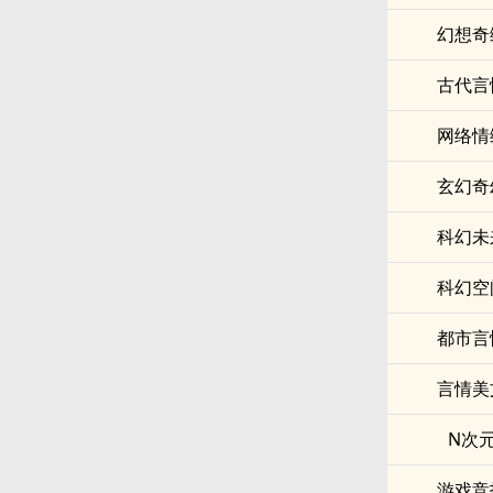
幻想奇
古代言
网络情
玄幻奇
科幻未
科幻空
都市言
言情美
N次
游戏竞