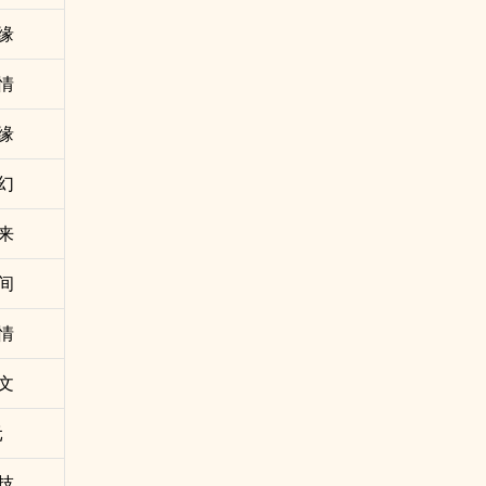
缘
情
缘
幻
来
间
情
文
元
技