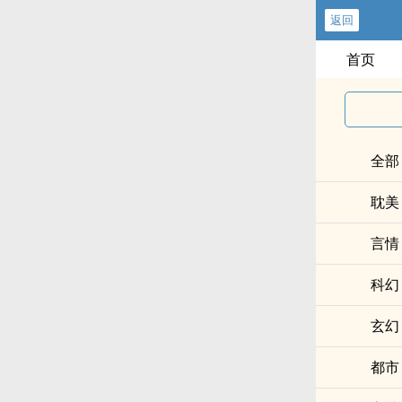
返回
首页
全部
耽美
言情
科幻
玄幻
都市