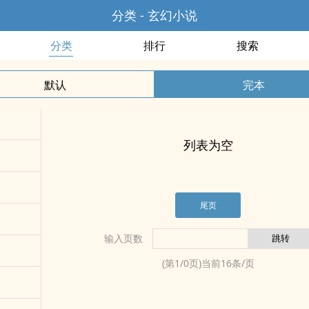
分类 - 玄幻小说
分类
排行
搜索
默认
完本
列表为空
尾页
输入页数
(第
1
/
0
页)当前
16
条/页