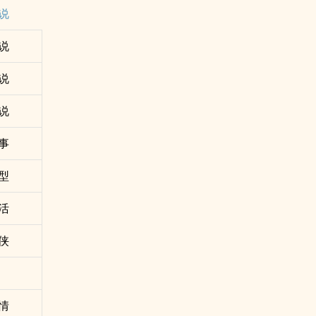
说
说
说
说
事
型
活
侠
情