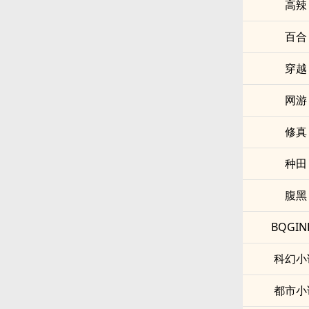
‍‎高‎辣­‌
百合
穿越
网游
修真
种田
腹黑
BQGIN
科幻小
都市小