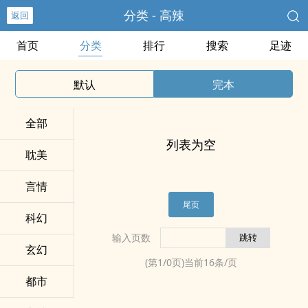
分类 - ‍​‍高‎辣‍­
返回
首页
分类
排行
搜索
足迹
默认
完本
全部
列表为空
耽美
言情
尾页
科幻
输入页数
玄幻
(第
1
/
0
页)当前
16
条/页
都市