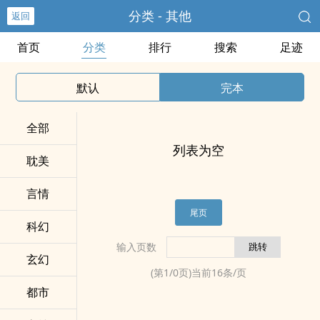
分类 - 其他
返回
首页
分类
排行
搜索
足迹
默认
完本
全部
列表为空
耽美
言情
尾页
科幻
输入页数
玄幻
(第
1
/
0
页)当前
16
条/页
都市