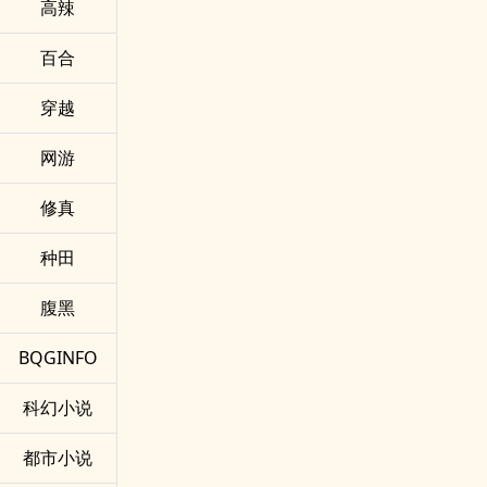
‎­‎高​辣­‎‍
百合
穿越
网游
修真
种田
腹黑
BQGINFO
科幻小说
都市小说