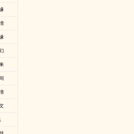
缘
情
缘
幻
来
间
情
文
元
技