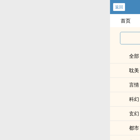
返回
首页
全部
耽美
言情
科幻
玄幻
都市