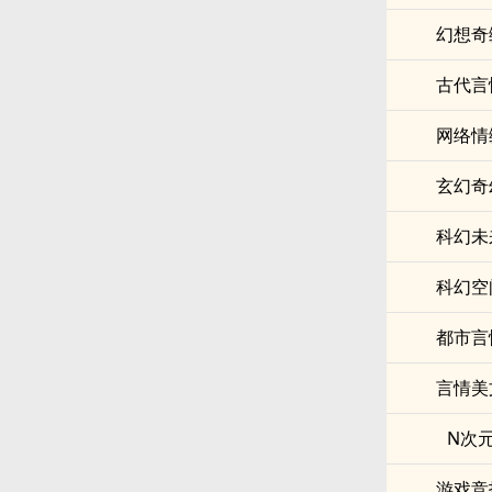
幻想奇
古代言
网络情
玄幻奇
科幻未
科幻空
都市言
言情美
N次
游戏竞