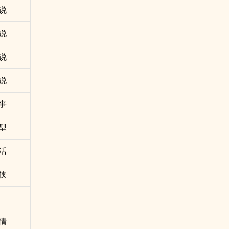
说
说
说
说
事
型
活
侠
情