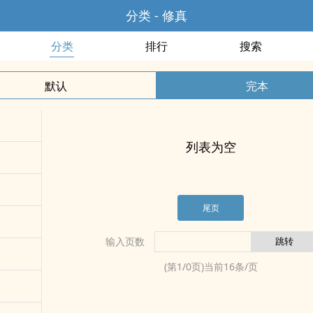
分类 - 修真
分类
排行
搜索
默认
完本
列表为空
尾页
输入页数
(第
1
/
0
页)当前
16
条/页