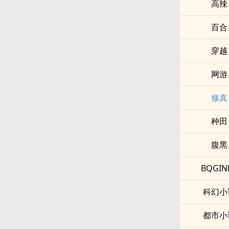
­‍‎高­辣‍
百合
穿越
网游
修真
种田
腹黑
BQGIN
科幻小
都市小