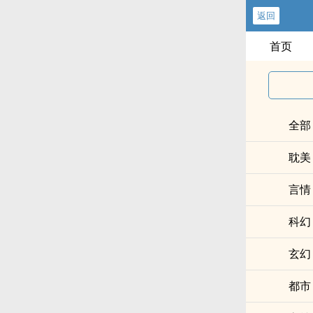
返回
首页
全部
耽美
言情
科幻
玄幻
都市