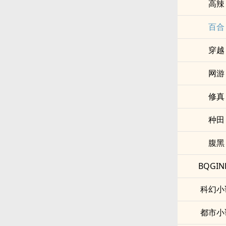
‍‌高‌辣‌‎
百合
穿越
网游
修真
种田
腹黑
BQGIN
科幻小
都市小