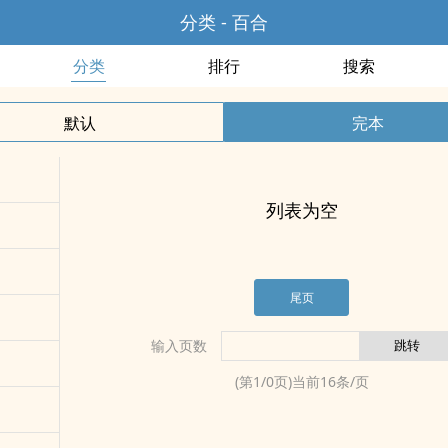
分类 - 百合
分类
排行
搜索
默认
完本
列表为空
尾页
输入页数
(第
1
/
0
页)当前
16
条/页