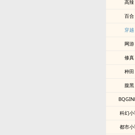
­­高‌辣​‎­
百合
穿越
网游
修真
种田
腹黑
BQGIN
科幻小
都市小