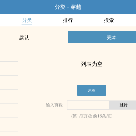
分类 - 穿越
分类
排行
搜索
默认
完本
列表为空
尾页
输入页数
(第
1
/
0
页)当前
16
条/页