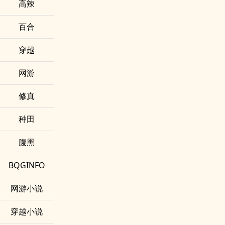
‎‎高­辣‍​
百合
穿越
网游
修真
种田
腹黑
BQGINFO
网游小说
穿越小说