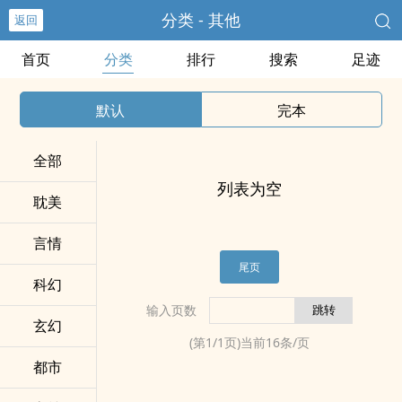
分类 - 其他
返回
首页
分类
排行
搜索
足迹
默认
完本
全部
列表为空
耽美
言情
尾页
科幻
输入页数
玄幻
(第
1
/
1
页)当前
16
条/页
都市